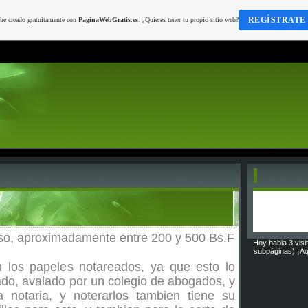
REGÍSTRATE
fue creado gratuitamente con
PaginaWebGratis.es
. ¿Quieres tener tu propio sitio web?
oso, aproximadamente entre 200 y 500 Bs.F
Hoy habia 3 visi
subpáginas) ¡Aq
 los papeles notareados, ya que esto lo
do, avalado por un colegio de abogados, y
a notaria, y noterarlos tambien tiene su