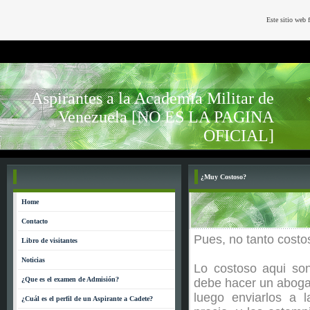
Este sitio web 
Aspirantes a la Academia Militar de
Venezuela [NO ES LA PAGINA
OFICIAL]
¿Muy Costoso?
Home
Contacto
Pues, no tanto cost
Libro de visitantes
Noticias
Lo costoso aqui son
¿Que es el examen de Admisión?
debe hacer un aboga
luego enviarlos a l
¿Cuál es el perfil de un Aspirante a Cadete?