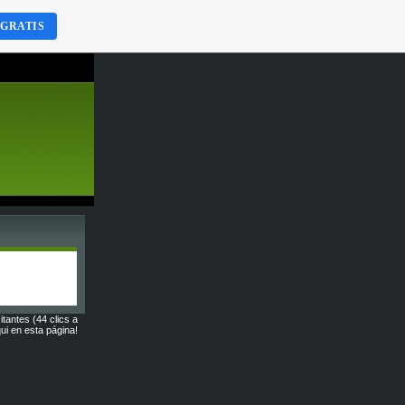
 GRATIS
itantes (44 clics a
ui en esta página!