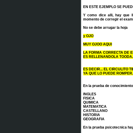
EN ESTE EJEMPLO SE PUEDE
Y como dice alli, hay que ll
momento de corregir el exame
No se debe arrugar la hoja
y OJO
MUY OJOO AQUI
LA FORMA CORRECTA DE EL
ES RELLENANDOLA TOODA.
ES DECIR... EL CIRCULITO 
YA QUE LO PUEDE ROMPER.
En la prueba de conocimiento
INGLES
FISICA
QUIMICA
MATEMATICA
CASTELLANO
HISTORIA
GEOGRAFIA
En la prueba psicotecnica ha