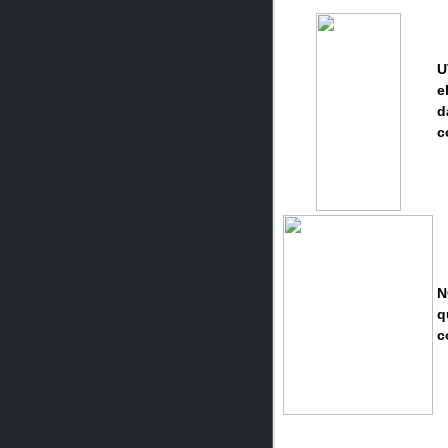
U
e
d
c
N
q
c