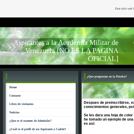
Este sitio web 
Aspirantes a la Academia Militar de
Venezuela [NO ES LA PAGINA
OFICIAL]
¿Que preguntan en la Prueba?
Home
Contacto
Despues de preinscribirse, e
Libro de visitantes
conocimientos generales, psi
Noticias
Se les dara una hoja de color
he tomado un ejemplo de u
¿Que es el examen de Admisión?
es asi:
¿Cuál es el perfil de un Aspirante a Cadete?