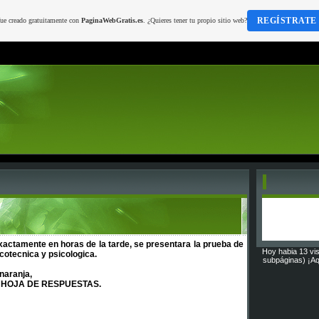
REGÍSTRATE
fue creado gratuitamente con
PaginaWebGratis.es
. ¿Quieres tener tu propio sitio web?
xactamente en horas de la tarde, se presentara la prueba de
Hoy habia 13 vis
cotecnica y psicologica.
subpáginas) ¡Aq
 naranja,
na HOJA DE RESPUESTAS.