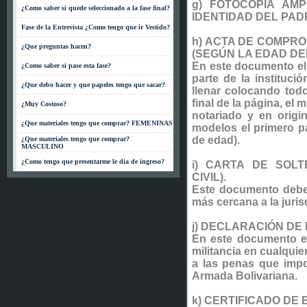
g) FOTOCOPIA AM
¿Como saber si quede seleccionado a la fase final?
IDENTIDAD DEL PAD
Fase de la Entrevista ¿Como tengo que ir Vestido?
h) ACTA DE COMPR
¿Que preguntas hacen?
(SEGÚN LA EDAD DE
En este documento el
¿Como saber si pase esta fase?
parte de la instituci
¿Que debo hacer y que papeles tengo que sacar?
llenar colocando todo
final de la página, el
¿Muy Costoso?
notariado y en orig
¿Que materiales tengo que comprar? FEMENINAS
modelos el primero p
de edad).
¿Que materiales tengo que comprar?
MASCULINO
¿Como tengo que presentarme le dia de ingreso?
i) CARTA DE SOLT
CIVIL).
Este documento debe s
más cercana a la juris
j) DECLARACIÓN DE 
En este documento el
militancia en cualquier
a las penas que imp
Armada Bolivariana.
k) CERTIFICADO DE