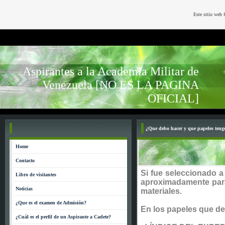
Este sitio web 
Aspirantes a la Academia Militar de
Venezuela [NO ES LA PAGINA
OFICIAL]
¿Que debo hacer y que papeles teng
Home
Contacto
Si fue seleccionado a 
Libro de visitantes
aproximadamente para
Noticias
materiales.
¿Que es el examen de Admisión?
En los papeles que de
¿Cuál es el perfil de un Aspirante a Cadete?