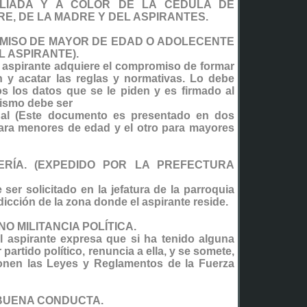
PLIADA Y A COLOR DE LA CEDULA DE
RE, DE LA MADRE Y DEL ASPIRANTES.
OMISO DE MAYOR DE EDAD O ADOLECENTE
L ASPIRANTE).
 aspirante adquiere el compromiso de formar
ón y acatar las reglas y normativas. Lo debe
s los datos que se le piden y es firmado al
 mismo debe ser
inal (Este documento es presentado en dos
ara menores de edad y el otro para mayores
ERÍA. (EXPEDIDO POR LA PREFECTURA
er solicitado en la jefatura de la parroquia
dicción de la zona donde el aspirante reside.
NO MILITANCIA POLÍTICA.
 aspirante expresa que si ha tenido alguna
 partido político, renuncia a ella, y se somete,
onen las Leyes y Reglamentos de la Fuerza
 BUENA CONDUCTA.