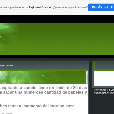
REGÍSTRATE
fue creado gratuitamente con
PaginaWebGratis.es
. ¿Quieres tener tu propio sitio web?
o que sacar?
aspirante a cadete, tiene un limite de 20 dias
Hoy habia 14 vis
 sacar una numerosa cantidad de papeles y
subpáginas) ¡Aq
bes tener al momento del ingreso son: