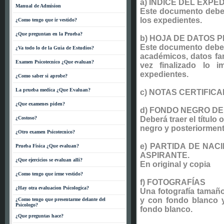
a) ÍNDICE DEL EXPE
Manual de Admision
Este documento debe 
los expedientes.
¿Como tengo que ir vestido?
¿Que preguntan en la Prueba?
b) HOJA DE DATOS 
Este documento debe 
¿Va todo lo de la Guia de Estudios?
académicos, datos fam
Examen Psicotecnico ¿Que evaluan?
vez finalizado lo 
expedientes.
¿Como saber si aprobe?
La prueba medica ¿Que Evaluan?
c) NOTAS CERTIFIC
¿Que examenes piden?
d) FONDO NEGRO DE
¿Costoso?
Deberá traer el título 
negro y posteriorment
¿Otro examen Psicotecnico?
e) PARTIDA DE NAC
Prueba Fisica ¿Que evaluan?
ASPIRANTE.
¿Que ejercicios se evaluan alli?
En original y copia
¿Como tengo que irme vestido?
f) FOTOGRAFÍAS
¿Hay otra evaluacion Psicologica?
Una fotografía tamaño 
y con fondo blanco y
¿Como tengo que presentarme delante del
Psicologo?
fondo blanco.
¿Que preguntas hace?