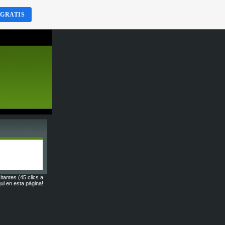
 GRATIS
itantes (45 clics a
ui en esta página!