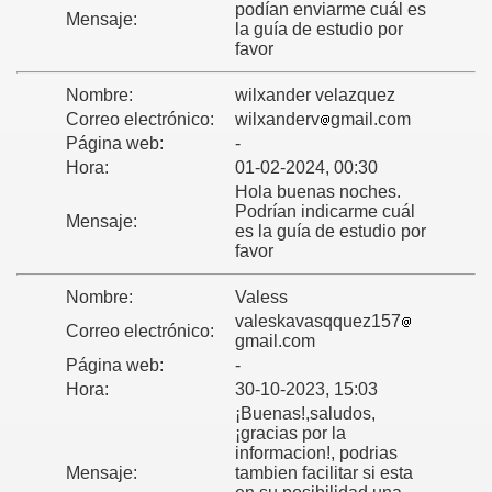
podían enviarme cuál es
Mensaje:
la guía de estudio por
favor
?
Nombre:
wilxander velazquez
lante del Psicologo?
Correo electrónico:
wilxanderv
gmail.com
Página web:
-
Hora:
01-02-2024, 00:30
Hola buenas noches.
o a la fase final?
Podrían indicarme cuál
Mensaje:
es la guía de estudio por
favor
o que ir Vestido?
Nombre:
Valess
valeskavasqquez157
Correo electrónico:
gmail.com
Página web:
-
Hora:
30-10-2023, 15:03
engo que sacar?
¡Buenas!,saludos,
¡gracias por la
informacion!, podrias
Mensaje:
tambien facilitar si esta
prar? FEMENINAS