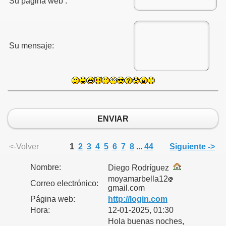
Su página web :
s?
Su mensaje:
uan?
ENVIAR
<-Volver
1
2
3
4
5
6
7
8
...
44
Siguiente ->
Nombre:
Diego Rodríguez
moyamarbella12
Correo electrónico:
gmail.com
Página web:
http://login.com
Hora:
12-01-2025, 01:30
Hola buenas noches,