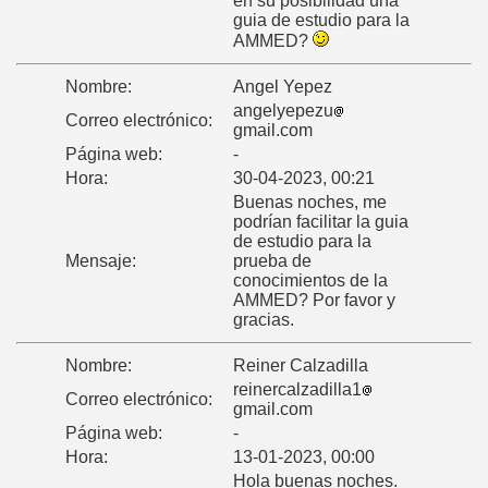
en su posibilidad una
guia de estudio para la
prar? MASCULINO
AMMED?
dia de ingreso?
Nombre:
Angel Yepez
angelyepezu
Correo electrónico:
gmail.com
Página web:
-
Hora:
30-04-2023, 00:21
Buenas noches, me
podrían facilitar la guia
de estudio para la
Mensaje:
prueba de
conocimientos de la
AMMED? Por favor y
gracias.
Nombre:
Reiner Calzadilla
reinercalzadilla1
Correo electrónico:
gmail.com
Página web:
-
Hora:
13-01-2023, 00:00
Hola buenas noches.