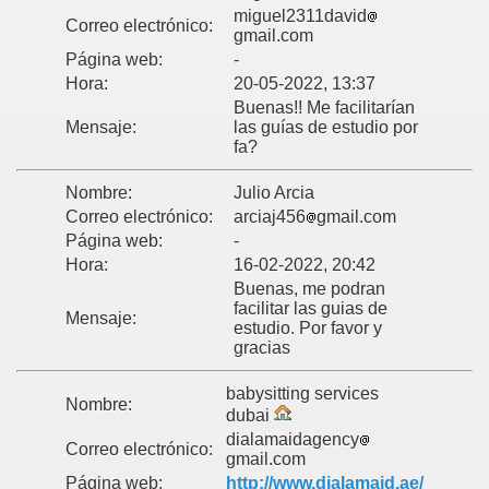
miguel2311david
Correo electrónico:
gmail.com
Página web:
-
Hora:
20-05-2022, 13:37
Buenas!! Me facilitarían
Mensaje:
las guías de estudio por
fa?
Nombre:
Julio Arcia
Correo electrónico:
arciaj456
gmail.com
Página web:
-
Hora:
16-02-2022, 20:42
Buenas, me podran
facilitar las guias de
Mensaje:
estudio. Por favor y
gracias
babysitting services
Nombre:
dubai
dialamaidagency
Correo electrónico:
gmail.com
Página web:
http://www.dialamaid.ae/