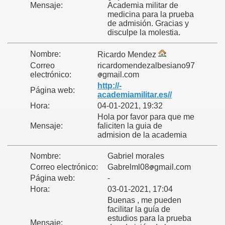
Mensaje:
Academia militar de
medicina para la prueba
de admisión. Gracias y
?
disculpe la molestia.
lante del Psicologo?
Nombre:
Ricardo Mendez
Correo
ricardomendezalbesiano97
electrónico:
gmail.com
http://-
Página web:
o a la fase final?
academiamilitar.es//
Hora:
04-01-2021, 19:32
o que ir Vestido?
Hola por favor para que me
Mensaje:
faliciten la guia de
admision de la academia
Nombre:
Gabriel morales
Correo electrónico:
Gabrelml08
gmail.com
Página web:
-
engo que sacar?
Hora:
03-01-2021, 17:04
Buenas , me pueden
facilitar la guía de
estudios para la prueba
prar? FEMENINAS
Mensaje: