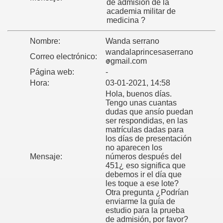
de admisión de la
academia militar de
prar? MASCULINO
medicina ?
dia de ingreso?
Nombre:
Wanda serrano
wandalaprincesaserrano
Correo electrónico:
gmail.com
Página web:
-
Hora:
03-01-2021, 14:58
Hola, buenos días.
Tengo unas cuantas
dudas que ansío puedan
ser respondidas, en las
matrículas dadas para
los días de presentación
no aparecen los
Mensaje:
números después del
451¿ eso significa que
debemos ir el día que
les toque a ese lote?
Otra pregunta ¿Podrían
enviarme la guía de
estudio para la prueba
de admisión, por favor?