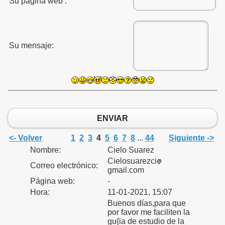
Su página web :
s?
Su mensaje:
uan?
ENVIAR
<- Volver
1
2
3
4
5
6
7
8
...
44
Siguiente ->
Nombre:
Cielo Suarez
Cielosuarezci
Correo electrónico:
gmail.com
Página web:
-
Hora:
11-01-2021, 15:07
Buenos días,para que
por favor me faciliten la
gu{ia de estudio de la